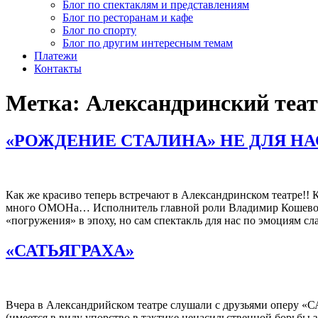
Блог по спектаклям и представлениям
Блог по ресторанам и кафе
Блог по спорту
Блог по другим интересным темам
Платежи
Контакты
Метка:
Александринский теа
«РОЖДЕНИЕ СТАЛИНА» НЕ ДЛЯ НА
Как же красиво теперь встречают в Александринском театре
много ОМОНа… Исполнитель главной роли Владимир Кошевой 
«погружения» в эпоху, но сам спектакль для нас по эмоциям сл
«САТЬЯГРАХА»
Вчера в Александрийском театре слушали с друзьями оперу «С
(имеется в виду упорство в тактике ненасильственной борьбы 