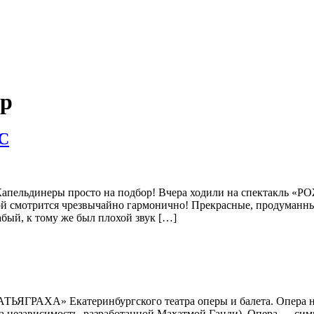
тр
С
!! Капельдинеры просто на подбор! Вчера ходили на спектак
смотрится чрезвычайно гармонично! Прекрасные, продуманны
абый, к тому же был плохой звук […]
АТЬЯГРАХА» Екатеринбургского театра оперы и балета. Опера н
за независимость, разработанной Махатмой Ганди). Опера — сим