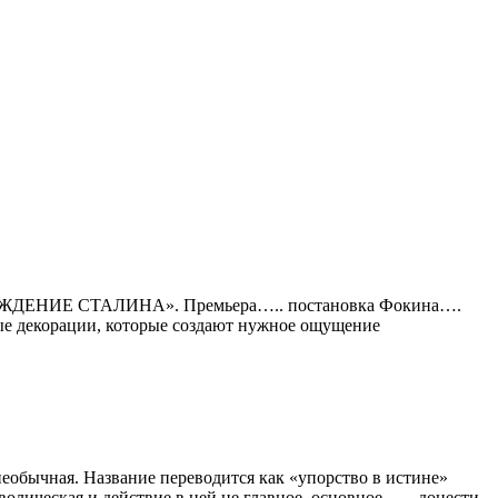
ль «РОЖДЕНИЕ СТАЛИНА». Премьера….. постановка Фокина….
е декорации, которые создают нужное ощущение
еобычная. Название переводится как «упорство в истине»
волическая и действие в ней не главное, основное — донести