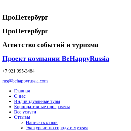
Перейти
к
содержимому
ПроПетербург
ПроПетербург
Агентство событий и туризма
Проект компании BeHappyRussia
+7 921 995-3484
rus@behappyrussia.com
Главная
О нас
Индивидуальные туры
Корпоративные программы
Все услуги
Отзывы
Написать отзыв
Экскурсии по городу и музеям