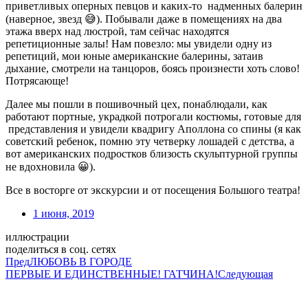
приветливых оперных певцов и каких-то надменных балерин
(наверное, звезд 😅). Побывали даже в помещениях на два
этажа вверх над люстрой, там сейчас находятся
репетиционные залы! Нам повезло: мы увидели одну из
репетиций, мои юные американские балерины, затаив
дыхание, смотрели на танцоров, боясь произнести хоть слово!
Потрясающе!
Далее мы пошли в пошивочный цех, понаблюдали, как
работают портные, украдкой потрогали костюмы, готовые для
представления и увидели квадригу Аполлона со спины (я как
советский ребенок, помню эту четверку лошадей с детства, а
вот американских подростков близость скульптурной группы
не вдохновила 😀).
Все в восторге от экскурсии и от посещения Большого театра!
1 июня, 2019
иллюстрации
поделиться в соц. сетях
Пред
ЛЮБОВЬ В ГОРОДЕ
ПЕРВЫЕ И ЕДИНСТВЕННЫЕ! ГАТЧИНА!
Следующая