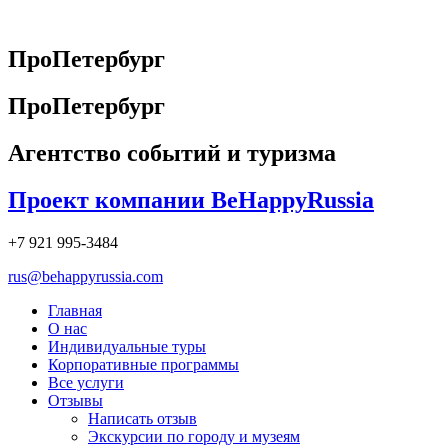
Перейти
к
содержимому
ПроПетербург
ПроПетербург
Агентство событий и туризма
Проект компании BeHappyRussia
+7 921 995-3484
rus@behappyrussia.com
Главная
О нас
Индивидуальные туры
Корпоративные программы
Все услуги
Отзывы
Написать отзыв
Экскурсии по городу и музеям