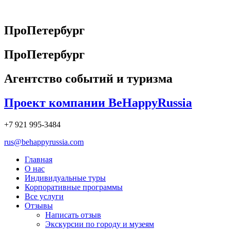
Перейти
к
содержимому
ПроПетербург
ПроПетербург
Агентство событий и туризма
Проект компании BeHappyRussia
+7 921 995-3484
rus@behappyrussia.com
Главная
О нас
Индивидуальные туры
Корпоративные программы
Все услуги
Отзывы
Написать отзыв
Экскурсии по городу и музеям