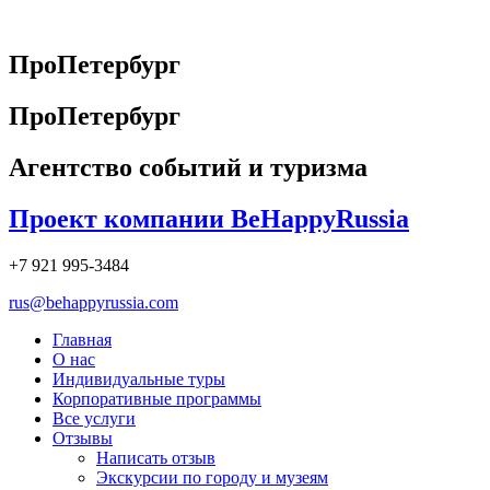
Перейти
к
содержимому
ПроПетербург
ПроПетербург
Агентство событий и туризма
Проект компании BeHappyRussia
+7 921 995-3484
rus@behappyrussia.com
Главная
О нас
Индивидуальные туры
Корпоративные программы
Все услуги
Отзывы
Написать отзыв
Экскурсии по городу и музеям