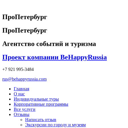
Перейти
к
содержимому
ПроПетербург
ПроПетербург
Агентство событий и туризма
Проект компании BeHappyRussia
+7 921 995-3484
rus@behappyrussia.com
Главная
О нас
Индивидуальные туры
Корпоративные программы
Все услуги
Отзывы
Написать отзыв
Экскурсии по городу и музеям