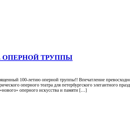
Е ОПЕРНОЙ ТРУППЫ
й 100-летию оперной труппы!! Впечатление превосходное —
торического оперного театра для петербургского элегантного пра
 «нового» оперного искусства и памяти […]