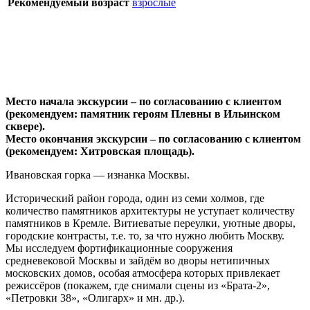
Рекомендуемый возраст
взрослые
Место начала экскурсии – по согласованию с клиентом
(р
екомендуем: памятник героям Плевны в Ильинском
сквере).
Место окончания экскурсии – по согласованию с клиентом
(р
екомендуем: Хитровская площадь
).
Ивановская горка — изнанка Москвы.
Исторический район города, один из семи холмов, где
количество памятников архитектуры не уступает количеству
памятников в Кремле. Витиеватые переулки, уютные дворы,
городские контрасты, т.е. то, за что нужно любить Москву.
Мы исследуем фортификационные сооружения
средневековой Москвы и зайдём во дворы нетипичных
московских домов, особая атмосфера которых привлекает
режиссёров (покажем, где снимали сцены из «Брата-2»,
«Петровки 38», «Олигарх» и мн. др.).