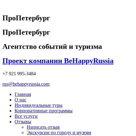
Перейти
к
содержимому
ПроПетербург
ПроПетербург
Агентство событий и туризма
Проект компании BeHappyRussia
+7 921 995-3484
rus@behappyrussia.com
Главная
О нас
Индивидуальные туры
Корпоративные программы
Все услуги
Отзывы
Написать отзыв
Экскурсии по городу и музеям