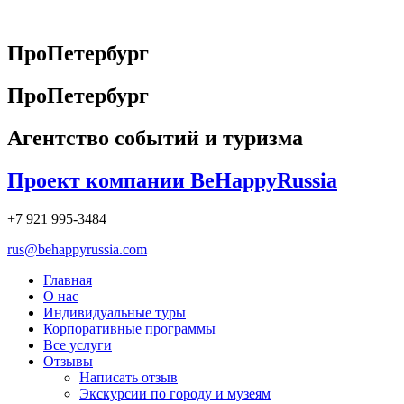
Перейти
к
содержимому
ПроПетербург
ПроПетербург
Агентство событий и туризма
Проект компании BeHappyRussia
+7 921 995-3484
rus@behappyrussia.com
Главная
О нас
Индивидуальные туры
Корпоративные программы
Все услуги
Отзывы
Написать отзыв
Экскурсии по городу и музеям