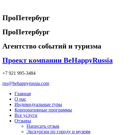
Перейти
к
содержимому
ПроПетербург
ПроПетербург
Агентство событий и туризма
Проект компании BeHappyRussia
+7 921 995-3484
rus@behappyrussia.com
Главная
О нас
Индивидуальные туры
Корпоративные программы
Все услуги
Отзывы
Написать отзыв
Экскурсии по городу и музеям