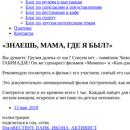
Блог по музеям и выставкам
Блог по спектаклям и представлениям
Блог по ресторанам и кафе
Блог по спорту
Блог по другим интересным темам
Платежи
Контакты
«ЗНАЕШЬ, МАМА, ГДЕ Я БЫЛ?»
Вы думаете, Грузия далека от нас? Совсем нет – памятник Ч
ГАБРИАДЗЕ! Он же сценарист фильмов «Мимино» и «Кин-дза-
Рекомендую посмотреть и фильм с его участием, снятый его 
Это документально–анимационный фильм построенный, как инт
Смотрится легко и по времени всего 1 час. Каждый найдет для 
легким юмором, искренне и местами по-детски непонятно.
13 мая, 2018
иллюстрации
поделиться в соц. сетях
Пред
ВЕСТВУД: ПАНК, ИКОНА, АКТИВИСТ