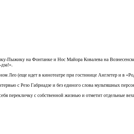
ижику-Пыжику на Фонтанке и Нос Майора Ковалева на Вознесенс
дза!».
сыном Лео (еще идет в кинотеатре при гостинице Англетер и в
ервью с Резо Габриадзе и без единого слова мультяшных персо
себя перекличку с собственной жизнью и отметит отдельные вехи