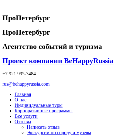
Перейти
к
содержимому
ПроПетербург
ПроПетербург
Агентство событий и туризма
Проект компании BeHappyRussia
+7 921 995-3484
rus@behappyrussia.com
Главная
О нас
Индивидуальные туры
Корпоративные программы
Все услуги
Отзывы
Написать отзыв
Экскурсии по городу и музеям